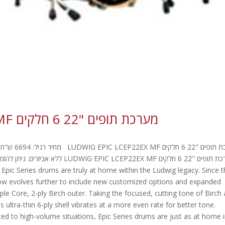
מערכת תופים "22 6 חלקים LUDWIG EPIC LCEP22EX MF
pic Series drums are truly at home within the Ludwig legacy. Since t
 now evolves further to include new customized options and expanded
aple Core, 2-ply Birch outer. Taking the focused, cutting tone of Birch
s ultra-thin 6-ply shell vibrates at a more even rate for better tone.
ted to high-volume situations, Epic Series drums are just as at home 