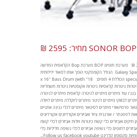
מערכת תופים BOP SILVER של חברת SONOR מחיר רגיל: 2890 מחיר באתר: 2595 ₪ מערכת תופים BOP מערכת Bop הקלאסית החדשה
! הכירו את מערכת הבופ החדשה. המערכת הקלאסית בגירסה מחודשת. בגימור Galaxy Sparkle הגודל הקומפקטי הופך אותו למאוד ידידותית
להובלה. ובכל זאת מוציאה את העוצמה החוצה ! מערכת שהיא חלק מ special edition series הכוללת 4 תופים: 18" x 16" Bass Drum (with
Mount) 12" x 8" Tom Tom 14" x 14" Floor Tom 14" x 5" Snar גיטרות גיטרות קלאסיות גיטרות אקוסטיות גיטרות חשמליות
נה בנג'ו עוד מיתרים מיתרים לגיטרה קלאסית מיתרים לגיטרה
ם לבוזוקי מיתרים לכינור מיתרים ליוקללה מיתרים לויולה
אר פרסי/אזרי מיתרים לסיטאר מיתרים לכלי נגינה אתניים
פסנתר / אורגנית ציוד ואביזרים אקורדיונים אקורדיונים
ן תיקים ואביזרים כלי קשת כינורות ויולות אביזרים לכלי קשת
יזרים לתופים כלי נשיפה אביזרים לכלי נשיפה חליליות כלי
קלרינט Follow us facebook youtube...