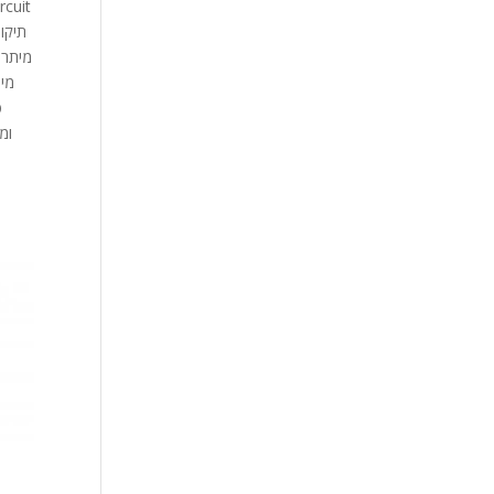
תיקו
מיתרי
מית
פ
ומ