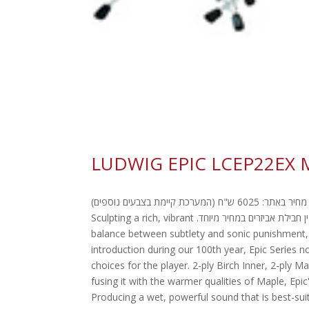
מערכת תופים "22 6 חלקים LUDWIG EPIC LCEP22EX MF מחיר רגיל: 6694 ש"ח מחיר באתר: 6025 ש"ח (המערכת קיימת בצבעים נוספים)
מערכת תופים "22 6 חלקים LUDWIG EPIC LCEP22EX MF ללא אביזרים. ניתן להזמין חבילת אביזרים במחיר מיוחד. Sculpting a rich, vibrant
balance between subtlety and sonic punishment, E
introduction during our 100th year, Epic Series
choices for the player. 2-ply Birch Inner, 2-ply M
fusing it with the warmer qualities of Maple, Epic'
Producing a wet, powerful sound that is best-sui