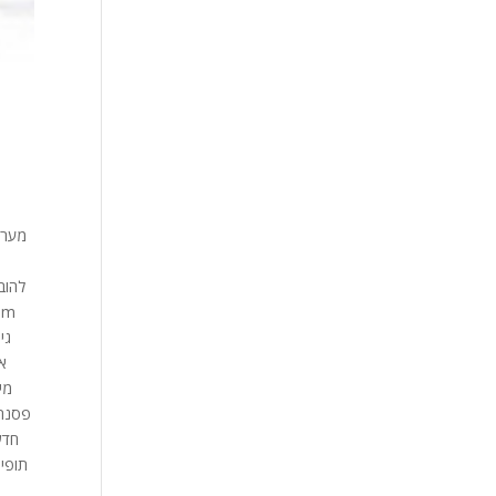
גי
א
מי
פסנתר
חדשי
תופים