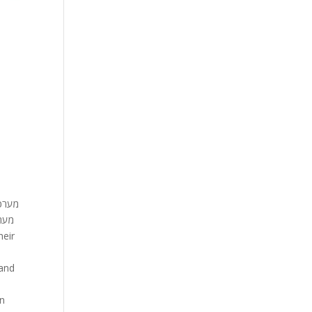
heir
 and
in