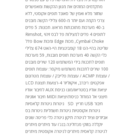
מתקדמים המזהים את מגוון ההקשות ומאפשרים
שחזור מלא ואמין של סאונד תופים אקוסטי, ללא
צרכי הקמה ועם יותר מ-600 צלילי הקשה מובנים
ב-40 מערכות מתוכנתות מראש. תכונות: 5 פדים
לתופים 4 פדים למצילות פד לבס זיהוי Rimshot,
Cymbal Choke, מכות Edge ומכות Bow פדל
שליטה בהיי-הט 18 קומבינציות היי-האט 674 צלילי
כלי הקשה 40 מערכות תופים מובנות, 59 מערכות
תופים לתכנות בידי המשתמש 120 שירים מובנים
100 שירים לתכנות משתמש מיקסר: עוצמת תופים
/ עוצמת ACMP / עוצמת פלייבק / עוצמת מטרונום
אפקטים: ריברב, איקווליזר 4-רצועות תצוגת LCD
יציאת אודיו בסטריאו/מונו כניסת AUX לחיבור אודיו
חיצוני אל המודול כניסת/יציאת MIDI חיבור אוזניות
חיבור USB חריץ SD גיטרות גיטרות קלאסיות
גיטרות אקוסטיות גיטרות חשמליות גיטרות בס
אביזרים וציוד לגיטרה תיקון גיטרה כלי פריטה שונים
יוקללה בוזוקי מנדולינה בנג'ו עוד מיתרים מיתרים
לגיטרה קלאסית מיתרים לגיטרה אקוסטית מיתרים