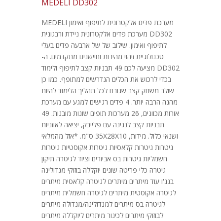
MEDELI DD302
מערכת פדים אלקטרונית לתיפוף ואימון MEDELI
DD302 מערכת פדים אלקטרונית ניידת ורבגונית
לתיפוף ואימון. שילוב של של ארבעה פדים בעלי
טכנולוגיית זיהוי מהירות וחיישנים מתקדמים. ה-
DD302 מציעה לכם 49 תבניות קצב לתיפוף ולימוד
בכדי לרכוש את הכלים הנדרשים למתופף. כמו כן
שולב משחק קצב שגורם לכל תהליך הלימוד להיות
מהנה הרבה יותר. 4 פדים רגישים למגע עם מערכת
אורות מכוונים, 26 מערכות תופים שונות מובנות. 49
תבניות קצב לנגינה עם פלייבק, יציאה לאוזניות
ושנאי כלול. מידות, 35X28X10 ס"מ. *אזל מהמלאי
גיטרות גיטרות קלאסיות גיטרות אקוסטיות גיטרות
חשמליות גיטרות בס אביזרים וציוד לגיטרה תיקון
גיטרה כלי פריטה שונים יוקללה בוזוקי מנדולינה
בנג'ו עוד מיתרים מיתרים לגיטרה קלאסית מיתרים
לגיטרה אקוסטית מיתרים לגיטרה חשמלית מיתרים
לגיטרה בס מיתרים למנדולינה/מנדולה מיתרים
לבוזוקי מיתרים לכינור מיתרים ליוקללה מיתרים