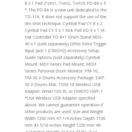
8 x 1 Pad (Tom1, Tom2, Tom3) PD-8A x 3
* The PD-8A is a new unit dedicated to the
TD-11K. It does not support the use of the
rim-shot technique. Cymbal Pad CY-8 x 2
Cymbal Pad CY-5 x 1 Kick Pad KD-9 x 1 Hi-
Hat Controller FD-8×1 Drum Stand MDS-
4V x 1 (sold separately) Other Extra Trigger
Input Jack 1 (CRASH2) Accessory Setup
Guide Options (sold separately) Cymbal
Mount: MDY Series Pad Mount: MDH
Series Personal Drum Monitor: PM-10,
PM-30 V-Drums Accessory Package: DAP-
3X V-Drums Mat: TDM-10 Wireless USB
Adapter: WNA1100-RL or ONKYO UWF-1
*Use Wireless USB Adapter specified
above. We cannot guarantee operation if
other products are used. Size and Weight
Width 1200 mm 47-1/4 inches Depth 1100
mm 43-5/16 inches Height 1250 mm 49-
1/4 inches Weight 21.5 kg 47 lbs. 7 oz.