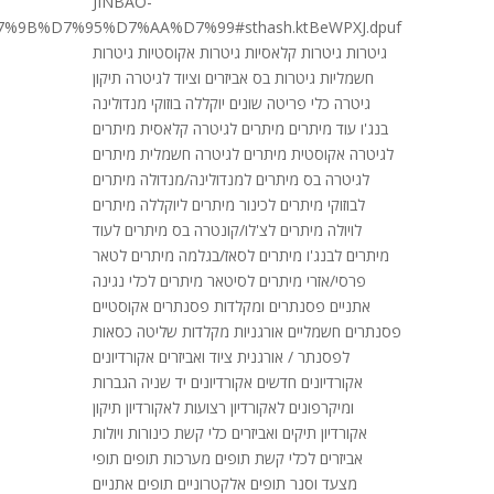
JINBAO-
9B%D7%95%D7%AA%D7%99#sthash.ktBeWPXJ.dpuf
גיטרות גיטרות קלאסיות גיטרות אקוסטיות גיטרות
חשמליות גיטרות בס אביזרים וציוד לגיטרה תיקון
גיטרה כלי פריטה שונים יוקללה בוזוקי מנדולינה
בנג'ו עוד מיתרים מיתרים לגיטרה קלאסית מיתרים
לגיטרה אקוסטית מיתרים לגיטרה חשמלית מיתרים
לגיטרה בס מיתרים למנדולינה/מנדולה מיתרים
לבוזוקי מיתרים לכינור מיתרים ליוקללה מיתרים
לויולה מיתרים לצ'לו/קונטרה בס מיתרים לעוד
מיתרים לבנג'ו מיתרים לסאז/בגלמה מיתרים לטאר
פרסי/אזרי מיתרים לסיטאר מיתרים לכלי נגינה
אתניים פסנתרים ומקלדות פסנתרים אקוסטיים
פסנתרים חשמליים אורגניות מקלדות שליטה כסאות
לפסנתר / אורגנית ציוד ואביזרים אקורדיונים
אקורדיונים חדשים אקורדיונים יד שניה הגברות
ומיקרפונים לאקורדיון רצועות לאקורדיון תיקון
אקורדיון תיקים ואביזרים כלי קשת כינורות ויולות
אביזרים לכלי קשת תופים מערכות תופים תופי
מצעד וסנר תופים אלקטרוניים תופים אתניים