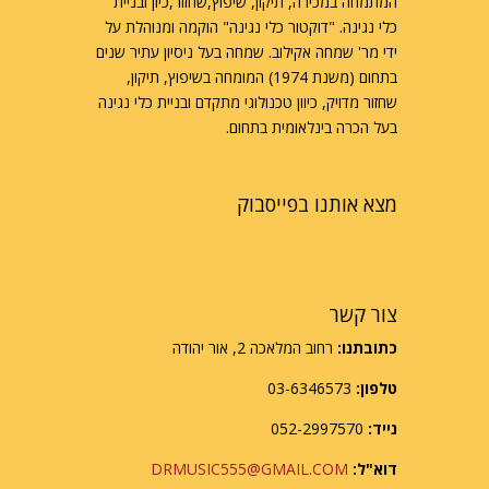
המתמחה במכירה, תיקון, שיפוץ,שחזור,כיון ובניית
כלי נגינה. "דוקטור כלי נגינה" הוקמה ומנוהלת על
ידי מר' שמחה אקילוב. שמחה בעל ניסיון עתיר שנים
בתחום (משנת 1974) המומחה בשיפוץ, תיקון,
שחזור מדויק, כיוון טכנולוגי מתקדם ובניית כלי נגינה
בעל הכרה בינלאומית בתחום.
מצא אותנו בפייסבוק
צור קשר
כתובתנו:
רחוב המלאכה 2, אור יהודה
טלפון:
03-6346573
נייד:
052-2997570
דוא"ל:
DRMUSIC555@GMAIL.COM