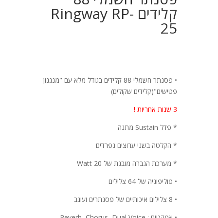
קלידים Ringway RP-
25
• פסנתר חשמלי 88 קלידים בגודל מלא עם "מנגנון
פטישים"(קלידים שקולים)
3 שנות אחריות !
* פדל
Sustain
מתנה
* הקלטה בשני ערוצים נפרדים
* מערכת הגברה מובנת של 20
Watt
• פוליפוניה של 64 צלילים
• 8 צלילים איכותיים של פסנתרים ועוגב
• אפקטים :
Reverb, Chorus, Dual Voice