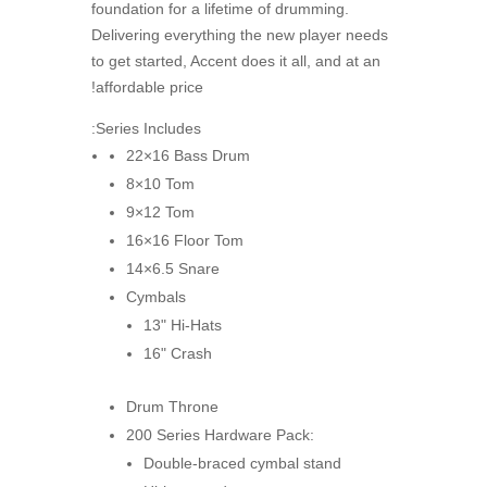
foundation for a lifetime of drumming.
Delivering everything the new player needs
to get started, Accent does it all, and at an
affordable price!
Series Includes:
22×16 Bass Drum
8×10 Tom
9×12 Tom
16×16 Floor Tom
14×6.5 Snare
Cymbals
13" Hi-Hats
16" Crash
Drum Throne
200 Series Hardware Pack:
Double-braced cymbal stand