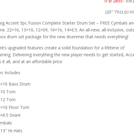
באתר:
2855 ש"ח
 גם בגודל "20)
ig Accent 5pc Fusion Complete Starter Drum Set – FREE Cymbals an
ne. 22×16, 13×10, 12×09, 16×16, 14×6.5. An all-new, all-inclusive, out
box drum set package for the new drummer that needs everything!
nt’s upgraded features create a solid foundation for a lifetime of
ming. Delivering everything the new player needs to get started, Acc
 it all, and at an affordable price!
es Includes:
2×16 Bass Drum
×10 Tom
×12 Tom
6×16 Floor Tom
×6.5 Snare
ymbals
13" Hi-Hats