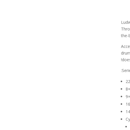
Ludw
Thro
the-
Acce
drum
does
Seri
2
8
9
1
14
C