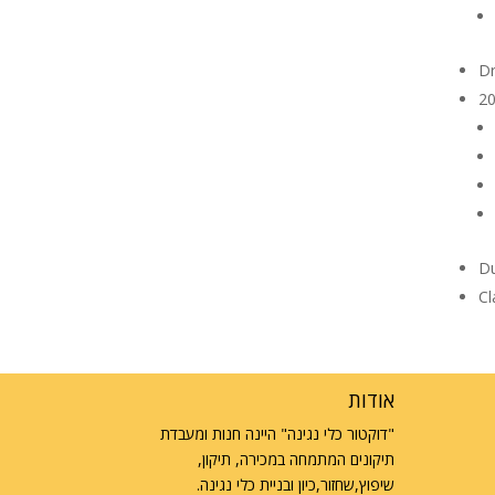
D
20
Du
Cl
אודות
"דוקטור כלי נגינה" היינה חנות ומעבדת
תיקונים המתמחה במכירה, תיקון,
שיפוץ,שחזור,כיון ובניית כלי נגינה.