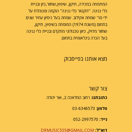
המתמחה במכירה, תיקון, שיפוץ,שחזור,כיון ובניית
כלי נגינה. "דוקטור כלי נגינה" הוקמה ומנוהלת על
ידי מר' שמחה אקילוב. שמחה בעל ניסיון עתיר שנים
בתחום (משנת 1974) המומחה בשיפוץ, תיקון,
שחזור מדויק, כיוון טכנולוגי מתקדם ובניית כלי נגינה
בעל הכרה בינלאומית בתחום.
מצא אותנו בפייסבוק
צור קשר
כתובתנו:
רחוב המלאכה 2, אור יהודה
טלפון:
03-6346573
נייד:
052-2997570
דוא"ל:
DRMUSIC555@GMAIL.COM