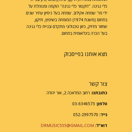
כלי נגינה. "דוקטור כלי נגינה" הוקמה ומנוהלת על
ידי מר' שמחה אקילוב. שמחה בעל ניסיון עתיר שנים
בתחום (משנת 1974) המומחה בשיפוץ, תיקון,
שחזור מדויק, כיוון טכנולוגי מתקדם ובניית כלי נגינה
בעל הכרה בינלאומית בתחום.
מצא אותנו בפייסבוק
צור קשר
כתובתנו:
רחוב המלאכה 2, אור יהודה
טלפון:
03-6346573
נייד:
052-2997570
דוא"ל:
DRMUSIC555@GMAIL.COM