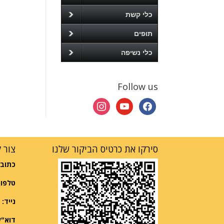
כלי קשת
תופים
כלי נשיפה
Follow us
instagram
youtube
facebook
סירקו את כרטיס הביקור שלנו
צור 
כתובת
טלפון
נייד:
052-2997570
דוא"ל