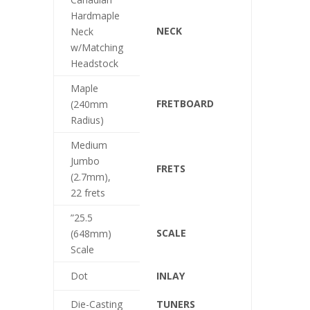
Hardmaple
NECK
Neck
w/Matching
Headstock
Maple
FRETBOARD
(240mm
Radius)
Medium
Jumbo
FRETS
(2.7mm),
22 frets
25.5”
SCALE
(648mm)
Scale
Dot
INLAY
Die-Casting
TUNERS