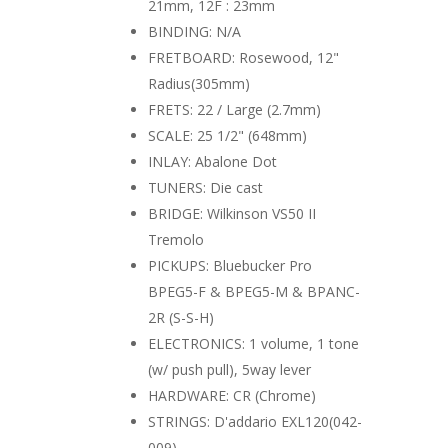
21mm, 12F : 23mm
BINDING: N/A
FRETBOARD: Rosewood, 12"
Radius(305mm)
FRETS: 22 / Large (2.7mm)
SCALE: 25 1/2" (648mm)
INLAY: Abalone Dot
TUNERS: Die cast
BRIDGE: Wilkinson VS50 II
Tremolo
PICKUPS: Bluebucker Pro
BPEG5-F & BPEG5-M & BPANC-
2R (S-S-H)
ELECTRONICS: 1 volume, 1 tone
(w/ push pull), 5way lever
HARDWARE: CR (Chrome)
STRINGS: D'addario EXL120(042-
009)