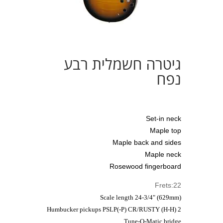
גיטרה חשמלית רבע
נפח
Set-in neck
Maple top
Maple back and sides
Maple neck
Rosewood fingerboard
Frets:22
Scale length 24-3/4" (629mm)
2 Humbucker pickups PSLP(-P) CR/RUSTY (H-H)
Tune-O-Matic bridge