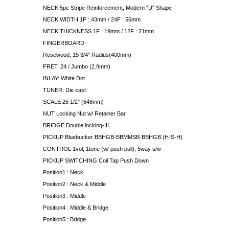
NECK 5pc Stripe Reinforcement, Modern "U" Shape
NECK WIDTH 1F : 43mm / 24F : 56mm
NECK THICKNESS 1F : 19mm / 12F : 21mm
FINGERBOARD
Rosewood, 15 3/4" Radius(400mm)
FRET:
24 / Jumbo (2.9mm)
INLAY:
White Dot
TUNER:
Die cast
SCALE 25 1/2" (648mm)
NUT Locking Nut w/ Retainer Bar
BRIDGE Double locking-III
PICKUP Bluebucker BBHGB-BBMMSB-BBHGB (H-S-H)
CONTROL 1vol, 1tone (w/ push pull), 5way s/w
PICKUP SWITCHING Coil Tap Push Down
Position1 : Neck
Position2 : Neck & Middle
Position3 : Middle
Position4 : Middle & Bridge
Position5 : Bridge