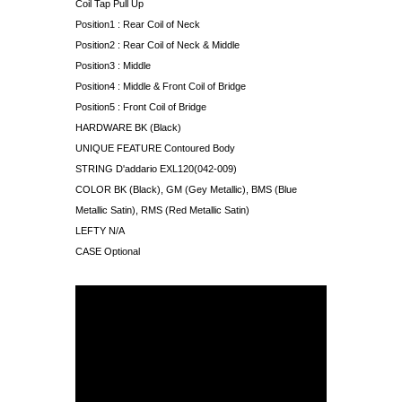
Coil Tap Pull Up
Position1 : Rear Coil of Neck
Position2 : Rear Coil of Neck & Middle
Position3 : Middle
Position4 : Middle & Front Coil of Bridge
Position5 : Front Coil of Bridge
HARDWARE BK (Black)
UNIQUE FEATURE Contoured Body
STRING D'addario EXL120(042-009)
COLOR BK (Black), GM (Gey Metallic), BMS (Blue
Metallic Satin), RMS (Red Metallic Satin)
LEFTY N/A
CASE Optional