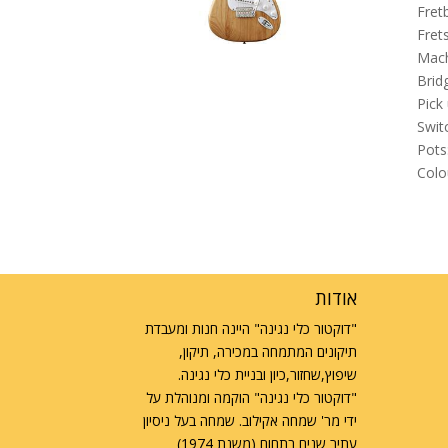
Fret
Fret
Mach
Brid
Pick 
Swit
Pots
Colo
אודות
"דוקטור כלי נגינה" היינה חנות ומעבדת
תיקונים המתמחה במכירה, תיקון,
שיפוץ,שחזור,כיון ובניית כלי נגינה.
"דוקטור כלי נגינה" הוקמה ומנוהלת על
ידי מר' שמחה אקילוב. שמחה בעל ניסיון
עתיר שנים בתחום (משנת 1974)