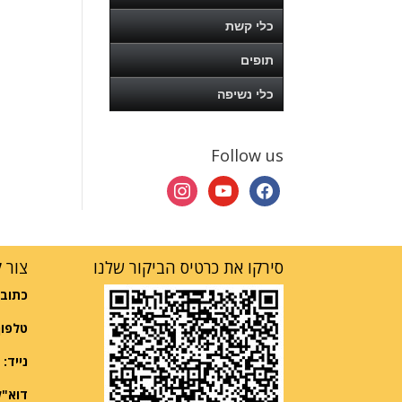
כלי קשת
תופים
כלי נשיפה
Follow us
instagram
youtube
facebook
סירקו את כרטיס הביקור שלנו
צור 
כתובת
טלפון
נייד:
052-2997570
דוא"ל