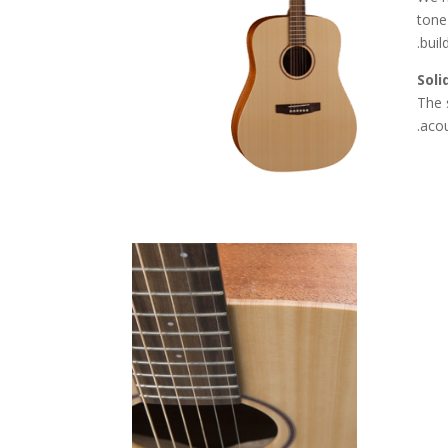
tone
build
Soli
The 
acou