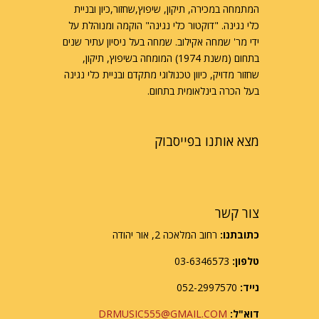
המתמחה במכירה, תיקון, שיפוץ,שחזור,כיון ובניית
כלי נגינה. "דוקטור כלי נגינה" הוקמה ומנוהלת על
ידי מר' שמחה אקילוב. שמחה בעל ניסיון עתיר שנים
בתחום (משנת 1974) המומחה בשיפוץ, תיקון,
שחזור מדויק, כיוון טכנולוגי מתקדם ובניית כלי נגינה
בעל הכרה בינלאומית בתחום.
מצא אותנו בפייסבוק
צור קשר
כתובתנו:
רחוב המלאכה 2, אור יהודה
טלפון:
03-6346573
נייד:
052-2997570
דוא"ל:
DRMUSIC555@GMAIL.COM