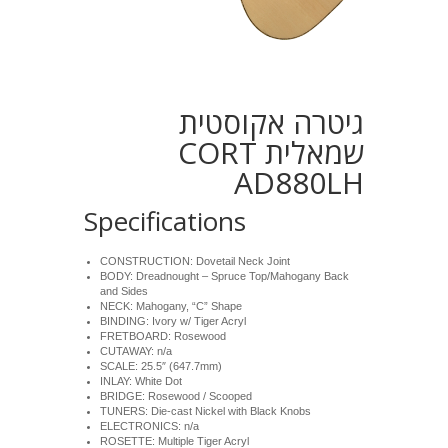
גיטרה אקוסטית
שמאלית CORT
AD880LH
Specifications
CONSTRUCTION: Dovetail Neck Joint
BODY: Dreadnought – Spruce Top/Mahogany Back
and Sides
NECK: Mahogany, “C” Shape
BINDING: Ivory w/ Tiger Acryl
FRETBOARD: Rosewood
CUTAWAY: n/a
SCALE: 25.5″ (647.7mm)
INLAY: White Dot
BRIDGE: Rosewood / Scooped
TUNERS: Die-cast Nickel with Black Knobs
ELECTRONICS: n/a
ROSETTE: Multiple Tiger Acryl