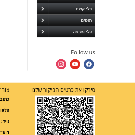
כלי קשת
תופים
כלי נשיפה
Follow us
instagram
youtube
facebook
סירקו את כרטיס הביקור שלנו
צור 
כתובת
טלפון
נייד:
052-2997570
דוא"ל