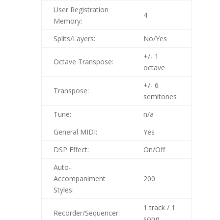
User Registration
4
Memory:
Splits/Layers:
No/Yes
+/- 1
Octave Transpose:
octave
+/- 6
Transpose:
semitones
Tune:
n/a
General MIDI:
Yes
DSP Effect:
On/Off
Auto-
Accompaniment
200
Styles:
1 track / 1
Recorder/Sequencer:
song