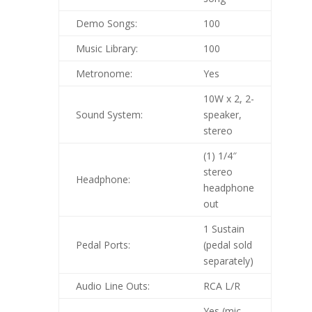
Demo Songs:
100
Music Library:
100
Metronome:
Yes
10W x 2, 2-
Sound System:
speaker,
stereo
(1) 1/4″
stereo
Headphone:
headphone
out
1 Sustain
Pedal Ports:
(pedal sold
separately)
Audio Line Outs:
RCA L/R
Yes (mic