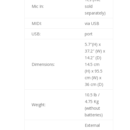
Mic In:
sold
separately)
MIDI:
via USB
USB:
port
5.7″(H) x
37.2″ (W) x
14.2″ (D)
Dimensions:
14.5 cm
(H) x 95.5
cm (W) x
36 cm (D)
10.5 lb /
4.75 Kg
Weight:
(without
batteries)
External