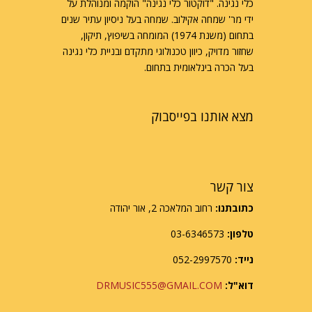
כלי נגינה. "דוקטור כלי נגינה" הוקמה ומנוהלת על
ידי מר' שמחה אקילוב. שמחה בעל ניסיון עתיר שנים
בתחום (משנת 1974) המומחה בשיפוץ, תיקון,
שחזור מדויק, כיוון טכנולוגי מתקדם ובניית כלי נגינה
בעל הכרה בינלאומית בתחום.
מצא אותנו בפייסבוק
צור קשר
כתובתנו:
רחוב המלאכה 2, אור יהודה
טלפון:
03-6346573
נייד:
052-2997570
דוא"ל:
DRMUSIC555@GMAIL.COM