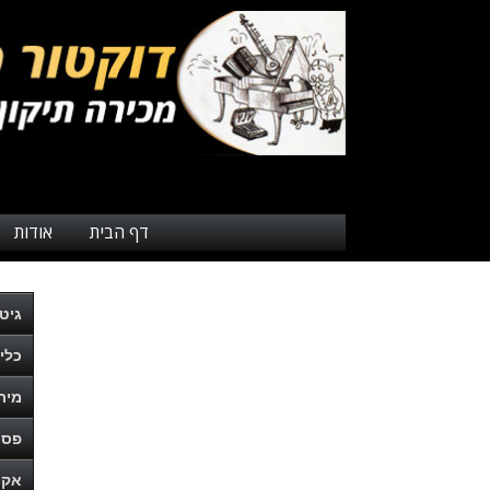
דף הבית
אודות
גיט
כלי
מית
פסנ
אקו