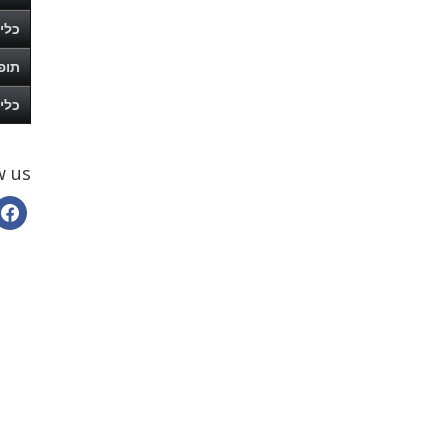
כלי
תופ
כלי
w us
book