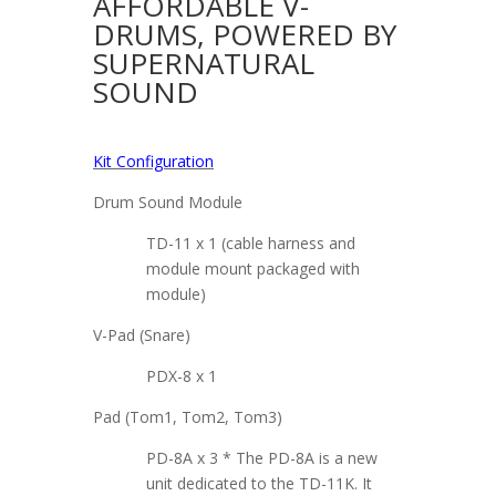
AFFORDABLE V-
DRUMS, POWERED BY
SUPERNATURAL
SOUND
Kit Configuration
Drum Sound Module
TD-11 x 1 (cable harness and
module mount packaged with
module)
V-Pad (Snare)
PDX-8 x 1
Pad (Tom1, Tom2, Tom3)
PD-8A x 3 * The PD-8A is a new
unit dedicated to the TD-11K. It