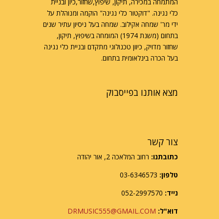
המתמחה במכירה, תיקון, שיפוץ,שחזור,כיון ובניית
כלי נגינה. "דוקטור כלי נגינה" הוקמה ומנוהלת על
ידי מר' שמחה אקילוב. שמחה בעל ניסיון עתיר שנים
בתחום (משנת 1974) המומחה בשיפוץ, תיקון,
שחזור מדויק, כיוון טכנולוגי מתקדם ובניית כלי נגינה
בעל הכרה בינלאומית בתחום.
מצא אותנו בפייסבוק
צור קשר
כתובתנו:
רחוב המלאכה 2, אור יהודה
טלפון:
03-6346573
נייד:
052-2997570
דוא"ל:
DRMUSIC555@GMAIL.COM