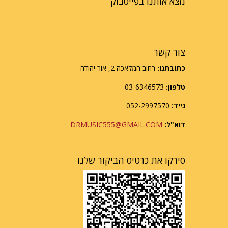
מצא אותנו בפייסבוק
צור קשר
כתובתנו:
רחוב המלאכה 2, אור יהודה
טלפון:
03-6346573
נייד:
052-2997570
דוא"ל:
DRMUSIC555@GMAIL.COM
סירקו את כרטיס הביקור שלנו